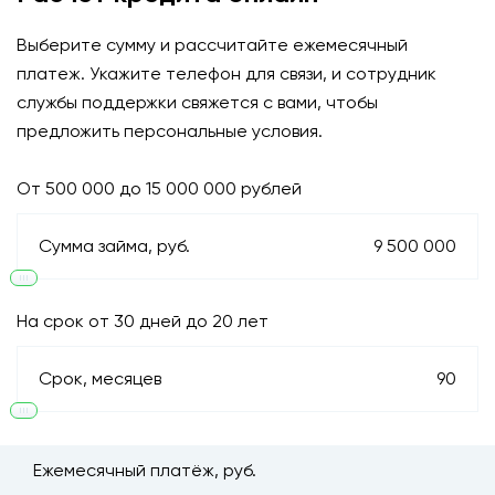
Ежемесячно платим процент по займу и гарантируем возврат
вложенной суммы в конце срока.
Выберите сумму и рассчитайте ежемесячный
платеж. Укажите телефон для связи, и сотрудник
close
службы поддержки свяжется с вами, чтобы
предложить персональные условия.
ЗАКРЫТЬ
От 500 000 до 15 000 000 рублей
Сумма займа, руб.
9 500 000
На срок от 30 дней до 20 лет
Срок, месяцев
90
Ежемесячный платёж, руб.