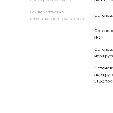
Время работы офиса
Пн-пт: 9:
Как добраться на
Остановка
общественном транспорте
Остановка
№6
Остановка
маршрут
Остановка
маршрутк
51 26; тра