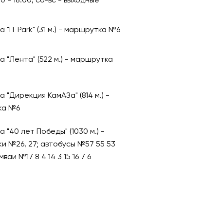
00 - 18:00, сб-вс - выходные
 "IT Park" (31 м.) - маршрутка №6
 "Лента" (522 м.) - маршрутка
 "Дирекция КамАЗа" (814 м.) -
ка №6
 "40 лет Победы" (1030 м.) -
и №26, 27; автобусы №57 55 53
мваи №17 8 4 14 3 15 16 7 6