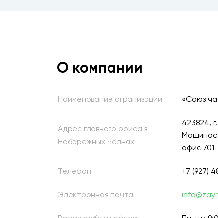
О компании
Наименование огранизации
«Союз ча
423824, г
Адрес главного офиса в
Машиностр
Набережных Челнах
офис 701
Телефон
+7 (927) 4
Электронная почта
info@zay