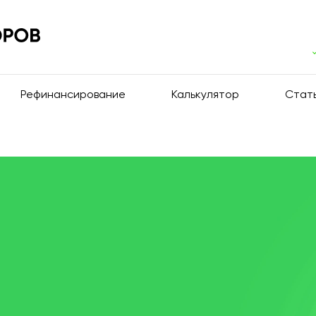
Рефинансирование
Калькулятор
Стат
р, ПФР, ФССП).
еке (залоге недвижимости)".
женной суммы в конце срока.